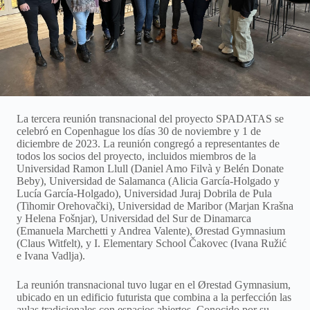
La tercera reunión transnacional del proyecto SPADATAS se
celebró en Copenhague los días 30 de noviembre y 1 de
diciembre de 2023. La reunión congregó a representantes de
todos los socios del proyecto, incluidos miembros de la
Universidad Ramon Llull (Daniel Amo Filvà y Belén Donate
Beby), Universidad de Salamanca (Alicia García-Holgado y
Lucía García-Holgado), Universidad Juraj Dobrila de Pula
(Tihomir Orehovački), Universidad de Maribor (Marjan Krašna
y Helena Fošnjar), Universidad del Sur de Dinamarca
(Emanuela Marchetti y Andrea Valente), Ørestad Gymnasium
(Claus Witfelt), y I. Elementary School Čakovec (Ivana Ružić
e Ivana Vadlja).
La reunión transnacional tuvo lugar en el Ørestad Gymnasium,
ubicado en un edificio futurista que combina a la perfección las
aulas tradicionales con espacios abiertos. Conocido por su