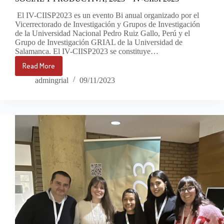
El IV-CIISP2023 es un evento Bi anual organizado por el
Vicerrectorado de Investigación y Grupos de Investigación
de la Universidad Nacional Pedro Ruiz Gallo, Perú y el
Grupo de Investigación GRIAL de la Universidad de
Salamanca. El IV-CIISP2023 se constituye…
Read More
IV
CONGRESO
admingrial
09/11/2023
INTERNACIONAL
DE
INNOVACIÓN
SOCIAL
Y
PRODUCTIVA,
2023
–
IV-
CIISP2023