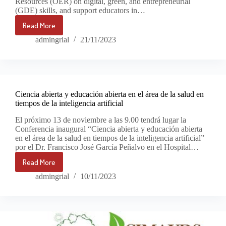
Resources (OER) on digital, green, and entrepreneurial
(GDE) skills, and support educators in…
Read More
Webinar
Personalyzed
admingrial
21/11/2023
and
playful
education:
the
ENCORE
Ciencia abierta y educación abierta en el área de la salud en
platform
tiempos de la inteligencia artificial
El próximo 13 de noviembre a las 9.00 tendrá lugar la
Conferencia inaugural “Ciencia abierta y educación abierta
en el área de la salud en tiempos de la inteligencia artificial”
por el Dr. Francisco José García Peñalvo en el Hospital…
Read More
Ciencia
abierta
admingrial
10/11/2023
y
educación
abierta
en
el