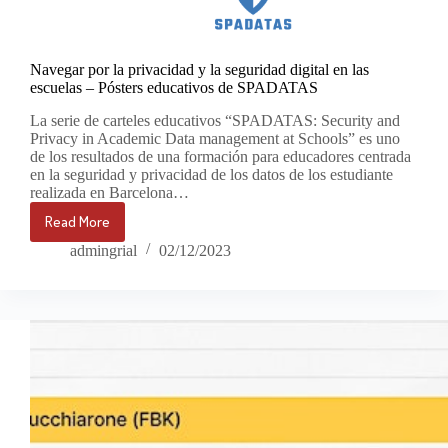
Navegar por la privacidad y la seguridad digital en las
escuelas – Pósters educativos de SPADATAS
La serie de carteles educativos “SPADATAS: Security and
Privacy in Academic Data management at Schools” es uno
de los resultados de una formación para educadores centrada
en la seguridad y privacidad de los datos de los estudiante
realizada en Barcelona…
Read More
Navegar
por
admingrial
02/12/2023
la
privacidad
y
la
seguridad
digital
en
las
escuelas
–