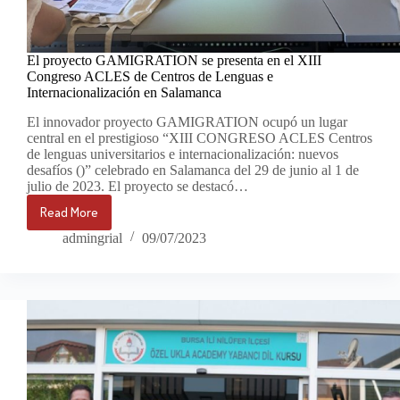
El proyecto GAMIGRATION se presenta en el XIII
Congreso ACLES de Centros de Lenguas e
Internacionalización en Salamanca
El innovador proyecto GAMIGRATION ocupó un lugar
central en el prestigioso “XIII CONGRESO ACLES Centros
de lenguas universitarios e internacionalización: nuevos
desafíos ()” celebrado en Salamanca del 29 de junio al 1 de
julio de 2023. El proyecto se destacó…
Read More
El
proyecto
admingrial
09/07/2023
GAMIGRATION
se
presenta
en
el
XIII
Congreso
ACLES
de