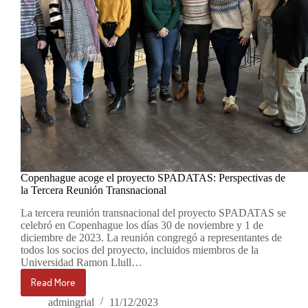
Copenhague acoge el proyecto SPADATAS: Perspectivas de
la Tercera Reunión Transnacional
La tercera reunión transnacional del proyecto SPADATAS se
celebró en Copenhague los días 30 de noviembre y 1 de
diciembre de 2023. La reunión congregó a representantes de
todos los socios del proyecto, incluidos miembros de la
Universidad Ramon Llull…
Read More
Copenhague
acoge
admingrial
11/12/2023