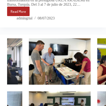
transformadora en la prestigiosa UKLA AKADEMI en
Bursa, Turquía. Del 3 al 7 de julio de 2023, 22…
Read More
GAMIGRATION:
Formación
admingrial
08/07/2023
para
capacitar
a
educadores
en
Bursa