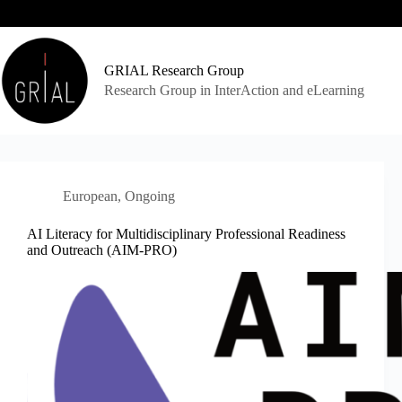
Skip
to
content
GRIAL Research Group
Research Group in InterAction and eLearning
European
,
Ongoing
AI Literacy for Multidisciplinary Professional Readiness
and Outreach (AIM-PRO)