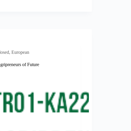
losed
,
European
gripreneurs of Future